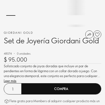
GIORDANI GOLD
Set de Joyería Giordani Gold
48074
0 unidades.
$ 95.000
Sofisticado conjunto de joyas doradas que incluye un par de
pendientes en forma de lágrima con un collar dorado a juego. Con
una elegancia atemporal, este conjunto es perfecto para cualquier
ocasión..
Leer más
COMPRA
Flete gratis para Members al adquirir cualquier producto más un