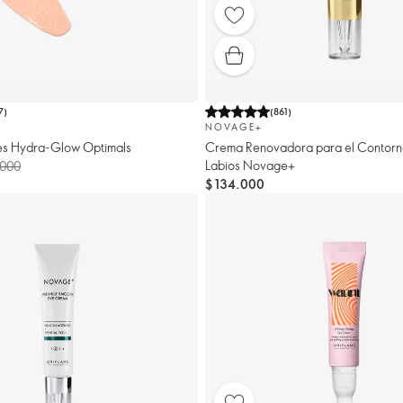
7
)
(
861
)
NOVAGE+
les Hydra-Glow Optimals
Crema Renovadora para el Contorn
Labios Novage+
.000
$ 134.000