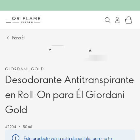
Para Él
YA NO ESTÁ A LA VENTA
GIORDANI GOLD
Desodorante Antitranspirante
en Roll-On para Él Giordani
Gold
42204
50 ml.
Este producto ya no está disponible, pero no te