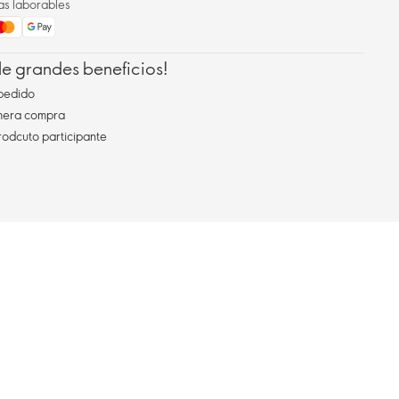
as laborables
 de grandes beneficios!
pedido
imera compra
rodcuto participante