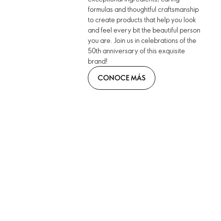
formulas and thoughtful craftsmanship
to create products that help you look
and feel every bit the beautiful person
you are. Join us in celebrations of the
50th anniversary of this exquisite
brand!
CONOCE MÁS