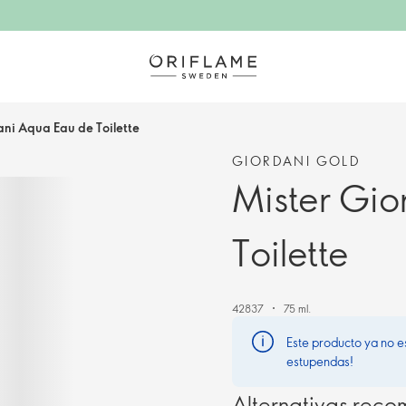
ani Aqua Eau de Toilette
GIORDANI GOLD
Mister Gio
Toilette
42837
75 ml.
Este producto ya no e
estupendas!
Alternativas rec