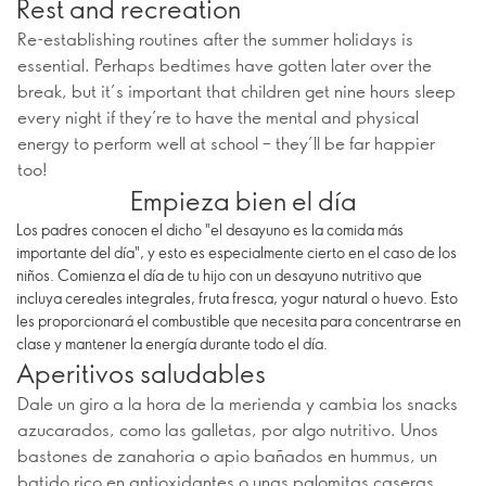
Rest and recreation
Re-establishing routines after the summer holidays is
essential. Perhaps bedtimes have gotten later over the
break, but it’s important that children get nine hours sleep
every night if they’re to have the mental and physical
energy to perform well at school – they’ll be far happier
too!
Empieza bien el día
Los padres conocen el dicho "el desayuno es la comida más
importante del día", y esto es especialmente cierto en el caso de los
niños. Comienza el día de tu hijo con un desayuno nutritivo que
incluya cereales integrales, fruta fresca, yogur natural o huevo. Esto
les proporcionará el combustible que necesita para concentrarse en
clase y mantener la energía durante todo el día.
Aperitivos saludables
Dale un giro a la hora de la merienda y cambia los snacks
azucarados, como las galletas, por algo nutritivo. Unos
bastones de zanahoria o apio bañados en hummus, un
batido rico en antioxidantes o unas palomitas caseras,