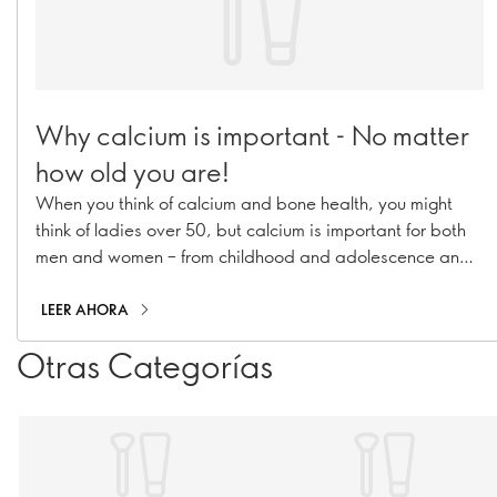
Why calcium is important - No matter
how old you are!
When you think of calcium and bone health, you might
think of ladies over 50, but calcium is important for both
men and women – from childhood and adolescence and
all the way through adulthood. Find out why calcium
matters at every age, and how you can make sure you –
LEER AHORA
and those you love – are getting enough
Otras Categorías