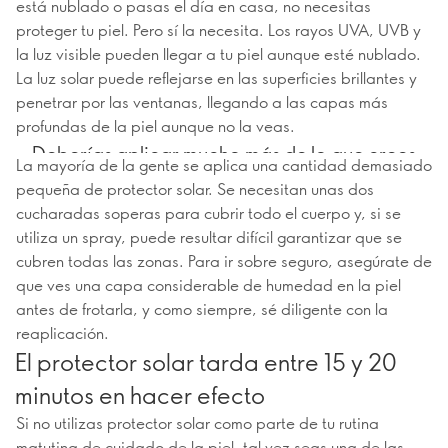
está nublado o pasas el día en casa, no necesitas
proteger tu piel. Pero sí la necesita. Los rayos UVA, UVB y
la luz visible pueden llegar a tu piel aunque esté nublado.
La luz solar puede reflejarse en las superficies brillantes y
penetrar por las ventanas, llegando a las capas más
profundas de la piel aunque no la veas.
Deberías aplicar mucho más de lo que crees
La mayoría de la gente se aplica una cantidad demasiado
pequeña de protector solar. Se necesitan unas dos
cucharadas soperas para cubrir todo el cuerpo y, si se
utiliza un spray, puede resultar difícil garantizar que se
cubren todas las zonas. Para ir sobre seguro, asegúrate de
que ves una capa considerable de humedad en la piel
antes de frotarla, y como siempre, sé diligente con la
reaplicación.
El protector solar tarda entre 15 y 20
minutos en hacer efecto
Si no utilizas protector solar como parte de tu rutina
matutina de cuidado de la piel, tal vez seas una de las