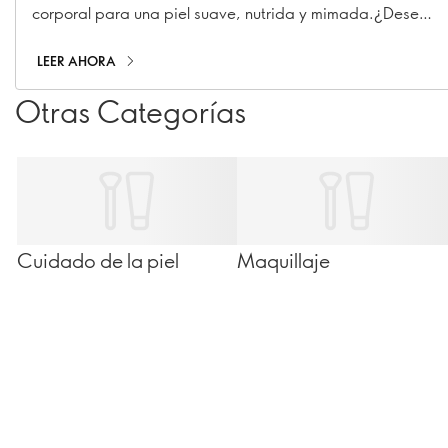
corporal para una piel suave, nutrida y mimada.¿Desea
dar un toque de lujo a su rutina de ducha diaria?
Descubra cómo crear el mejor ritual de baño y cuidado
LEER AHORA
corporal para una piel suave, nutrida y mimada.
Otras Categorías
Cuidado de la piel
Maquillaje