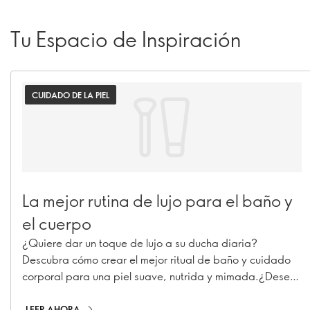
Tu Espacio de Inspiración
CUIDADO DE LA PIEL
La mejor rutina de lujo para el baño y
el cuerpo
¿Quiere dar un toque de lujo a su ducha diaria?
Descubra cómo crear el mejor ritual de baño y cuidado
corporal para una piel suave, nutrida y mimada.¿Desea
dar un toque de lujo a su rutina de ducha diaria?
Descubra cómo crear el mejor ritual de baño y cuidado
LEER AHORA